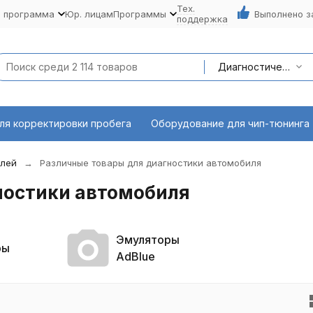
Тех.
я программа
Юр. лицам
Программы
Выполнено з
поддержка
Диагностическое оборудование
ля корректировки пробега
Оборудование для чип-тюнинга
илей
Различные товары для диагностики автомобиля
ностики автомобиля
Эмуляторы
ры
AdBlue