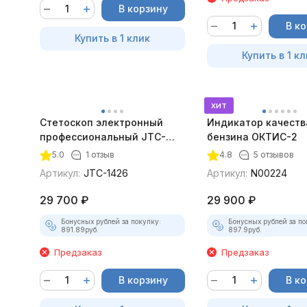
В корзину
В к
Купить в 1 клик
Купить в 1 кл
хит
Стетоскоп электронный
Индикатор качеств
профессиональный JTC-
бензина ОКТИС-2
1426
5.0
1 отзыв
4.8
5 отзывов
Артикул:
JTC-1426
Артикул:
N00224
29 700
₽
29 900
₽
Бонусных рублей за покупку:
Бонусных рублей за по
891.89
руб.
897.9
руб.
Предзаказ
Предзаказ
В корзину
В к