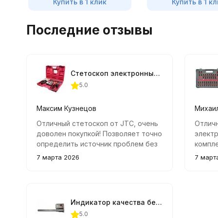
Купить в 1 клик
Купить в 1 кл
Последние отзывы
Стетоскоп электронный профессиональный JTC-1426
5.0
Максим Кузнецов
Михаи
Отличный стетоскоп от JTC, очень
Отлич
доволен покупкой! Позволяет точно
электр
определить источник проблем без
компле
разборки двигателя, а возможность
экстра
7 марта 2026
7 март
подключения двух пар наушников
Легко 
облегчает демонстрацию
задача
проблемы клиентам и обучение
персонала.
Индикатор качества бензина ОКТИС-2
5.0