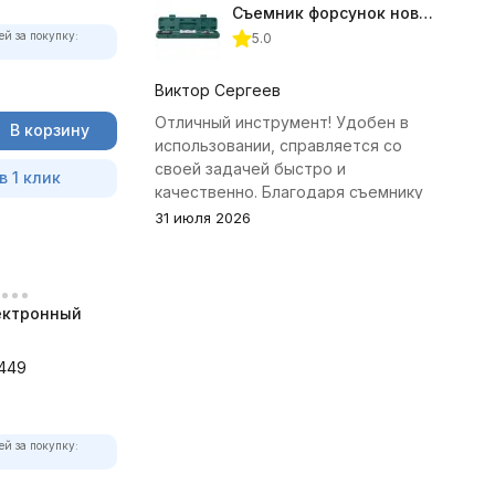
Съемник форсунок новых дизельных двигателей Jonnesway
ей за покупку:
5.0
Виктор Сергеев
Отличный инструмент! Удобен в
В корзину
использовании, справляется со
своей задачей быстро и
в 1 клик
качественно. Благодаря съемнику
удалось избежать лишних хлопот с
31 июля 2026
демонтажем головки блока
цилиндров.
ектронный
449
ей за покупку: