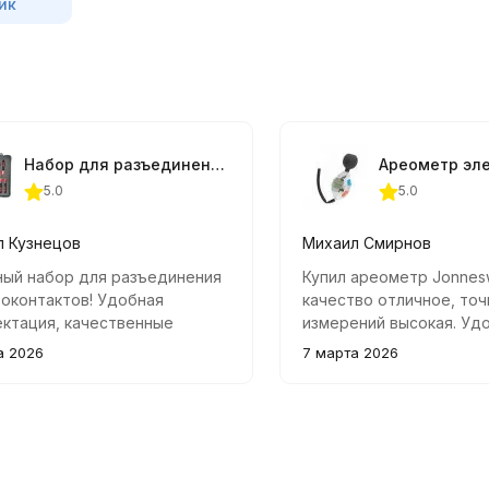
ик
Набор для разъединения электроконтактов 23 пр. Car-Tool
5.0
5.0
л Кузнецов
Михаил Смирнов
ный набор для разъединения
Купил ареометр Jonnes
оконтактов! Удобная
качество отличное, то
ктация, качественные
измерений высокая. Уд
кторы и хорошая эргономика.
использовании, рекоме
а 2026
7 марта 2026
справляется с любыми
автовладельцам.
ми по ремонту авто.