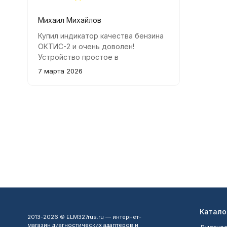
Михаил Михайлов
Купил индикатор качества бензина
ОКТИС-2 и очень доволен!
Устройство простое в
использовании и быстро
7 марта 2026
показывает реальную картину
октанового числа бензина.
Рекомендую всем водителям!
Катало
2013-2026 © ELM327rus.ru — интернет-
магазин диагностических адаптеров и