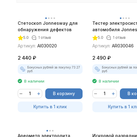
Стетоскоп Jonnesway для
Тестер электросис
обнаружения дефектов
автомобиля Jonne
5.0
1 отзыв
5.0
1 отзыв
Артикул:
AI030020
Артикул:
AR030046
2 440
₽
2 490
₽
Бонусных рублей за покупку:
73.27
Бонусных рублей за по
руб.
руб.
В наличии
В наличии
В корзину
В к
Купить в 1 клик
Купить в 1 кл
Ареометр электролита
Искровой разрядни