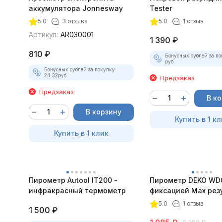
аккумулятора Jonnesway
Tester
5.0
3 отзыва
5.0
1 отзыв
Артикул:
AR030001
1 390
₽
810
₽
Бонусных рублей за по
руб.
Бонусных рублей за покупку:
24.32
руб.
Предзаказ
Предзаказ
В к
В корзину
Купить в 1 кл
Купить в 1 клик
Пирометр Autool IT200 -
Пирометр DEKO WD0
инфракрасный термометр
фиксацией Max рез
5.0
1 отзыв
1 500
₽