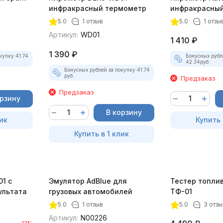
инфракрасный термометр
инфракрасны
5.0
1 отзыв
5.0
1 отзы
Артикул:
WD01
1 410
₽
1 390
₽
купку:
41.74
Бонусных рубл
42.34
руб.
Бонусных рублей за покупку:
41.74
руб.
Предзаказ
Предзаказ
орзину
В корзину
ик
Купить 
Купить в 1 клик
1 с
Эмулятор AdBlue для
Тестер топли
ультата
грузовых автомобилей
ТФ-01
5.0
1 отзыв
5.0
3 отзы
Артикул:
N00226