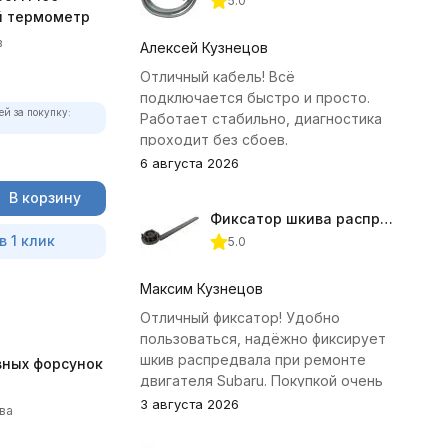
5.0
й термометр
в
Алексей Кузнецов
Отличный кабель! Всё
подключается быстро и просто.
ей за покупку:
Работает стабильно, диагностика
проходит без сбоев.
6 августа 2026
В корзину
Фиксатор шкива распредвала (Subaru) JTC-4409
в 1 клик
5.0
Максим Кузнецов
Отличный фиксатор! Удобно
пользоваться, надёжно фиксирует
шкив распредвала при ремонте
вных форсунок
двигателя Subaru. Покупкой очень
доволен.
3 августа 2026
ва