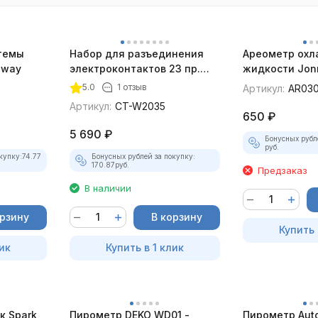
темы
Набор для разъединения
Ареометр ох
sway
электроконтактов 23 пр.
жидкости Jon
Car-Tool
5.0
1 отзыв
Артикул:
AR03
Артикул:
CT-W2035
650
₽
5 690
₽
Бонусных рубл
руб.
купку:
74.77
Бонусных рублей за покупку:
170.87
руб.
Предзаказ
В наличии
орзину
В корзину
Купить 
ик
Купить в 1 клик
к Spark
Пирометр DEKO WD01 -
Пирометр Auto