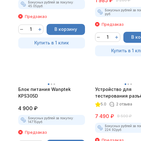
1 985
₽
2 260
₽
Бонусных рублей за покупку:
45.05
руб.
Бонусных рублей за по
руб.
Предзаказ
Предзаказ
В корзину
В к
Купить в 1 клик
Купить в 1 кл
Блок питания Wanptek
Устройство для
KPS305D
тестирования разъ
OBDII Break Out Box
5.0
2 отзыва
4 900
₽
7 490
₽
8 500
₽
Бонусных рублей за покупку:
147.15
руб.
Бонусных рублей за по
224.92
руб.
Предзаказ
Предзаказ