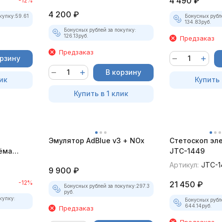
4 490
₽
-12%
4 200
₽
купку:
59.61
Бонусных рубл
134.83
руб.
Бонусных рублей за покупку:
126.13
руб.
Предзаказ
Предзаказ
орзину
В корзину
ик
Купить 
Купить в 1 клик
Эмулятор AdBlue v3 + NOx
Стетоскоп эл
ёма
JTC-1449
Артикул:
JTC-1
9 900
₽
-12%
21 450
₽
Бонусных рублей за покупку:
297.3
руб.
купку:
Бонусных рубл
644.14
руб.
Предзаказ
Предзаказ