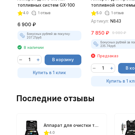
топливных систем GX-100
топливной системы
C100
4.0
1 отзыв
5.0
1 отзыв
Артикул:
N843
6 900
₽
7 850
₽
9 980
₽
Бонусных рублей за покупку:
207.21
руб.
Бонусных рублей за по
235.74
руб.
В наличии
Предзаказ
В корзину
В к
Купить в 1 клик
Купить в 1 кл
Последние отзывы
Аппарат для очистки топливных систем GX-100
4.0