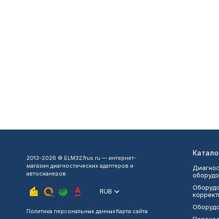
Катало
2013-2026 © ELM327rus.ru — интернет-
магазин диагностических адаптеров и
Диагнос
автосканеров
оборудо
Оборудо
RUB
коррект
Оборудо
Политика персональных данных
Карта сайта