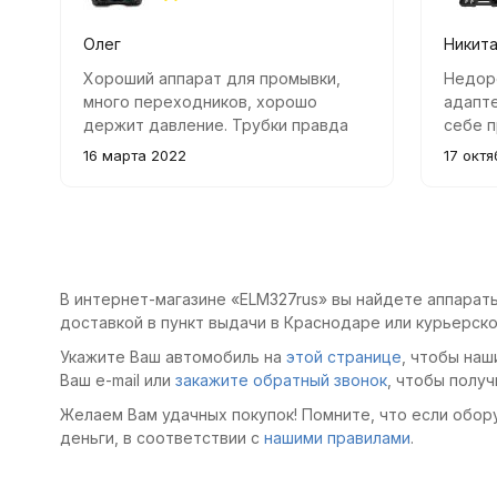
Олег
Никит
Хороший аппарат для промывки,
Недоро
много переходников, хорошо
адапте
держит давление. Трубки правда
себе п
длиннее хотелось бы. Доставлено
главно
16 марта 2022
17 октя
в полной комплектаци, все отлично
свою р
работает!
резуль
же ста
В интернет-магазине «ELM327rus» вы найдете аппараты
доставкой в пункт выдачи в Краснодаре или курьерско
Укажите Ваш автомобиль на
этой странице
, чтобы наш
Ваш e-mail или
закажите обратный звонок
, чтобы получ
Желаем Вам удачных покупок! Помните, что если обор
деньги, в соответствии с
нашими правилами
.