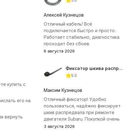
5.0
Алексей Кузнецов
Отличный кабель! Всё
подключается быстро и просто.
Работает стабильно, диагностика
проходит без сбоев.
6 августа 2026
Фиксатор шкива распредвала (Subaru) JTC-4409
5.0
те купить с
Максим Кузнецов
Отличный фиксатор! Удобно
ислать его на
пользоваться, надёжно фиксирует
шкив распредвала при ремонте
ли вернуть
двигателя Subaru. Покупкой очень
доволен.
3 августа 2026