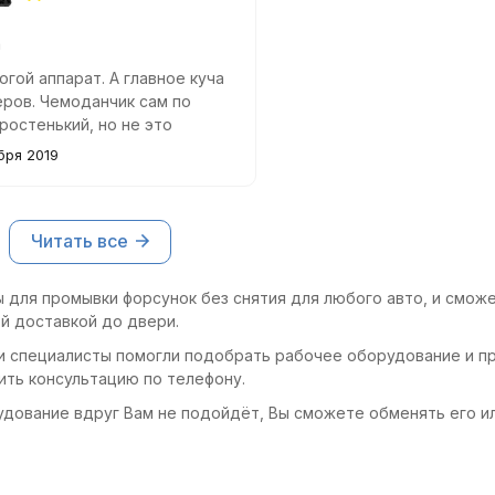
а
гой аппарат. А главное куча
ров. Чемоданчик сам по
ростенький, но не это
е. Главное что выполняет
бря 2019
аботу качественно. И
тат очистки виден с первого
рта автомобиля.
Читать все
 для промывки форсунок без снятия для любого авто, и сможе
й доставкой до двери.
и специалисты помогли подобрать рабочее оборудование и пр
ить консультацию по телефону.
удование вдруг Вам не подойдёт, Вы сможете обменять его и