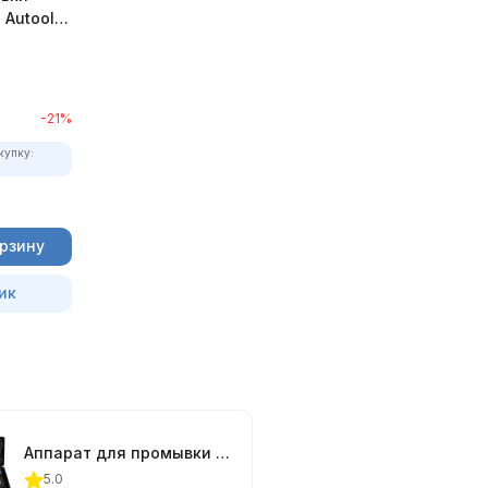
 Autool
-21%
купку:
орзину
ик
Аппарат для промывки топливной системы Autool C100
5.0