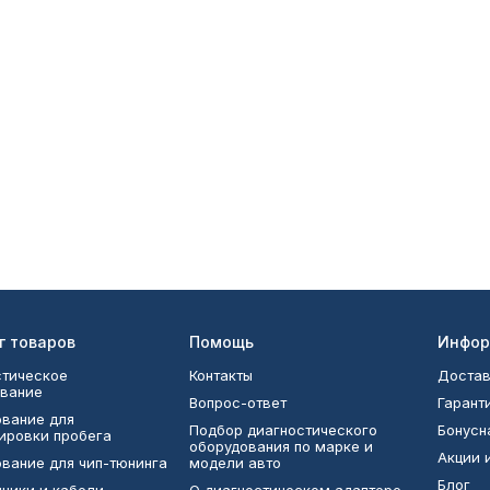
г товаров
Помощь
Инфор
тическое
Контакты
Достав
вание
Вопрос-ответ
Гарант
вание для
Подбор диагностического
Бонусн
ировки пробега
оборудования по марке и
Акции 
вание для чип-тюнинга
модели авто
Блог