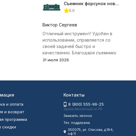
Съемник форсунок новых дизельных двигателей Jonnesway
5.0
Виктор Сергеев
Отличный инструмент! Удобен в
использовании, справляется со
своей задачей быстро и
качественно. Благодаря съемнику
удалось избежать лишних хлопот с
31 июля 2026
демонтажем головки блока
цилиндров.
мация
Контакты
ка и оплата
8 (800) 555-96-25
Звонок бесплатный по РФ
ия и возврат
Заказать звонок
ая программа
Тех. поддержка
и скидки
350075, ул. Стасова, д.184,
оф.11