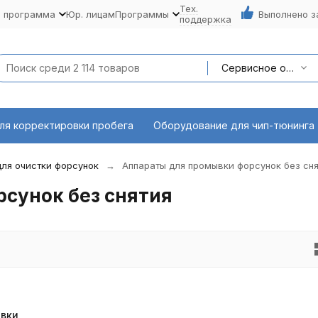
Тех.
я программа
Юр. лицам
Программы
Выполнено з
поддержка
Сервисное оборудование
ля корректировки пробега
Оборудование для чип-тюнинга
ля очистки форсунок
Аппараты для промывки форсунок без сня
сунок без снятия
вки