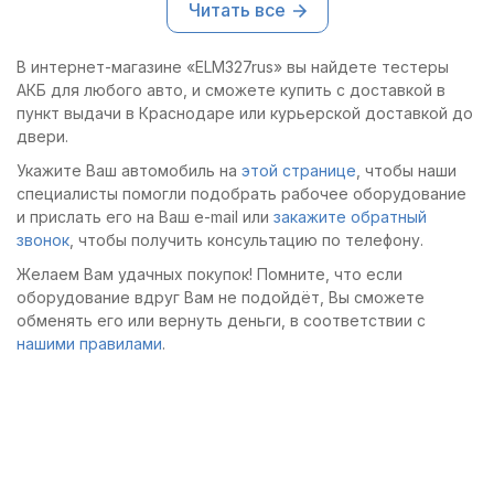
Читать все
её зарядкой от
эксплуатации не
пользоваться даже
внешнего источника.
возникало.
новичку.
Поможет выполнить
В интернет-магазине «ELM327rus» вы найдете тестеры
всё быстро и на
АКБ для любого авто, и сможете купить с доставкой в
максимально высоком
пункт выдачи в Краснодаре или курьерской доставкой до
уровне
профессионализма
двери.
многофункциональный
Укажите Ваш автомобиль на
этой странице
, чтобы наши
сканер-тестер АКБ и
специалисты помогли подобрать рабочее оборудование
всей системы
и прислать его на Ваш e-mail или
закажите обратный
энергоснабжения
автомобиля Autel
звонок
, чтобы получить консультацию по телефону.
MaxiBAS BT608 .
Желаем Вам удачных покупок! Помните, что если
оборудование вдруг Вам не подойдёт, Вы сможете
обменять его или вернуть деньги, в соответствии с
нашими правилами
.