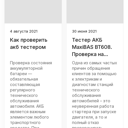
4 августа 2021
30 июня 2021
Как проверить
Тестер АКБ
акб тестером
MaxiBAS BT608.
Проверка на
автомобиле
Проверка состояния
Одна из самых частых
аккумуляторной
причин обращения
батареи —
клиентов за помощью
обязательная
к электрикам и
составляющая
диагностам станций
регулярного
технического
технического
обслуживания
обслуживания
автомобилей – это
автомобиля. АКБ
неуверенная работа
является важным
стартера при запуске
элементом любого
двигателя, а то и
транспортного
полный отказ
средства. При
проворачивать