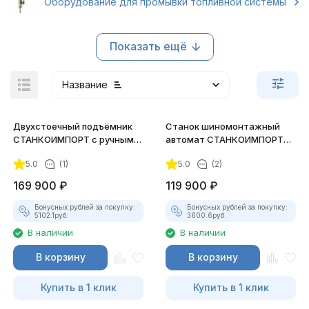
Оборудование для промывки топливной системы
Показать ещё
Название
Двухстоечный подъёмник
Станок шиномонтажный
СТАНКОИМПОРТ с ручными
автомат СТАНКОИМПОРТ
замками, 4 т., 220В
(10"-24") 380В GT-201A
5.0
(1)
5.0
(2)
169 900
₽
119 900
₽
Бонусных рублей за покупку:
Бонусных рублей за покупку:
5102.1
руб.
3600.6
руб.
В наличии
В наличии
В корзину
В корзину
Купить в 1 клик
Купить в 1 клик