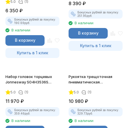
5.0
(1)
8 390
₽
6 350
₽
Бонусных рублей за покупку:
251.95
руб.
Бонусных рублей за покупку:
В наличии
190.69
руб.
В наличии
В корзину
В корзину
Купить в 1 клик
Купить в 1 клик
Набор головок торцевых
Рукоятка трещoточная
Jonnesway S04H3536S
пневматическая
3/8"DR, 36 предметов
укороченная Jonnesway
5.0
(1)
5.0
(1)
JAR-1012 1/4"DR
11 970
₽
10 980
₽
Бонусных рублей за покупку:
Бонусных рублей за покупку:
359.46
руб.
329.73
руб.
В наличии
В наличии