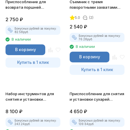
Приспособление для
Съемник с тремя
возврата поршней
поворотными захватами
цилиндров дисковых
Jonnesway AE310034
5.0
(2)
тормозов Thorvik ACPTK12
2 750
₽
2 540
₽
Бонусных рублей за покупку:
82.58
руб.
Бонусных рублей за покупку:
В наличии
76.28
руб.
В наличии
В корзину
В корзину
Купить в 1 клик
Купить в 1 клик
Набор инструментов для
Приспособление для снятия
снятия и установки
и установки сухарей
маслоотражат-х колпачков
клапанов JTC-1244
8 100
₽
4 650
₽
Бонусных рублей за покупку:
Бонусных рублей за покупку:
243.24
руб.
139.64
руб.