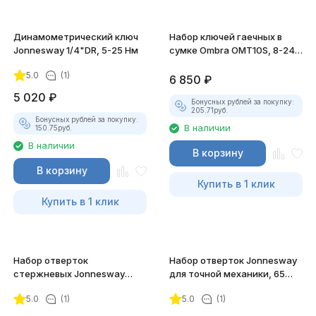
Динамометрический ключ
Набор ключей гаечных в
Jonnesway 1/4"DR, 5-25 Нм
сумке Ombra OMT10S, 8-24
мм, 10 предметов
5.0
(1)
6 850
₽
5 020
₽
Бонусных рублей за покупку:
205.71
руб.
Бонусных рублей за покупку:
В наличии
150.75
руб.
В наличии
В корзину
В корзину
Купить в 1 клик
Купить в 1 клик
Набор отверток
Набор отверток Jonnesway
стержневых Jonnesway
для точной механики, 65
FULL STAR, 16 предметов
мм, 8 предметов
5.0
(1)
5.0
(1)