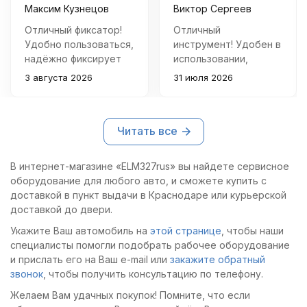
Максим Кузнецов
Виктор Сергеев
Отличный фиксатор!
Отличный
Удобно пользоваться,
инструмент! Удобен в
надёжно фиксирует
использовании,
шкив распредвала
справляется со своей
3 августа 2026
31 июля 2026
при ремонте
задачей быстро и
двигателя Subaru.
качественно.
Покупкой очень
Благодаря съемнику
Читать все
доволен.
удалось избежать
лишних хлопот с
демонтажем головки
В интернет-магазине «ELM327rus» вы найдете сервисное
блока цилиндров.
оборудование для любого авто, и сможете купить с
доставкой в пункт выдачи в Краснодаре или курьерской
доставкой до двери.
Укажите Ваш автомобиль на
этой странице
, чтобы наши
специалисты помогли подобрать рабочее оборудование
и прислать его на Ваш e-mail или
закажите обратный
звонок
, чтобы получить консультацию по телефону.
Желаем Вам удачных покупок! Помните, что если