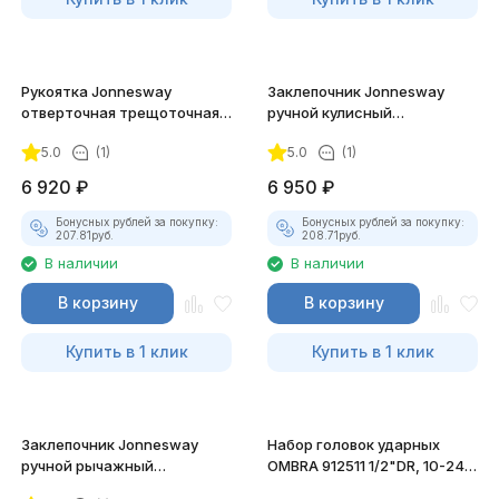
Рукоятка Jonnesway
Заклепочник Jonnesway
отверточная трещоточная с
ручной кулисный
гибкой головкой, 53
промышленный, 2.4 - 4.8 мм
5.0
(1)
5.0
(1)
предмета
6 920
₽
6 950
₽
Бонусных рублей за покупку:
Бонусных рублей за покупку:
207.81
руб.
208.71
руб.
В наличии
В наличии
В корзину
В корзину
Купить в 1 клик
Купить в 1 клик
Заклепочник Jonnesway
Набор головок ударных
ручной рычажный
OMBRA 912511 1/2"DR, 10-24
усиленный, 3.2 - 6.4 мм
мм, 11 предметов