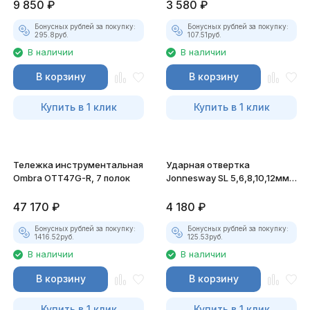
9 850
₽
3 580
₽
Бонусных рублей за покупку:
Бонусных рублей за покупку:
295.8
руб.
107.51
руб.
В наличии
В наличии
В корзину
В корзину
Купить в 1 клик
Купить в 1 клик
Тележка инструментальная
Ударная отвертка
Ombra OTT47G-R, 7 полок
Jonnesway SL 5,6,8,10,12мм
PH# 1,2,3,4 Hex 4,5,6,8, 14
предметов
47 170
₽
4 180
₽
Бонусных рублей за покупку:
Бонусных рублей за покупку:
1416.52
руб.
125.53
руб.
В наличии
В наличии
В корзину
В корзину
Купить в 1 клик
Купить в 1 клик