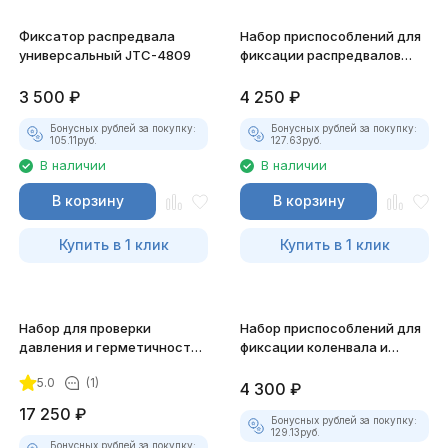
Фиксатор распредвала
Набор приспособлений для
универсальный JTC-4809
фиксации распредвалов
(Opel, Saab, Cadillac) JTC-
6615
3 500
₽
4 250
₽
Бонусных рублей за покупку:
Бонусных рублей за покупку:
105.11
руб.
127.63
руб.
В наличии
В наличии
В корзину
В корзину
Купить в 1 клик
Купить в 1 клик
Набор для проверки
Набор приспособлений для
давления и герметичности
фиксации коленвала и
JTC-1245
распредвала Ford JTC-4436
5.0
(1)
4 300
₽
17 250
₽
Бонусных рублей за покупку:
129.13
руб.
Бонусных рублей за покупку: