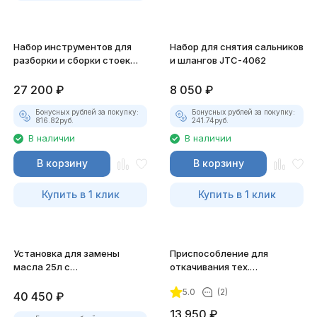
Набор инструментов для
Набор для снятия сальников
разборки и сборки стоек
и шлангов JTC-4062
JTC-1323
27 200
₽
8 050
₽
Бонусных рублей за покупку:
Бонусных рублей за покупку:
816.82
руб.
241.74
руб.
В наличии
В наличии
В корзину
В корзину
Купить в 1 клик
Купить в 1 клик
Установка для замены
Приспособление для
масла 25л с
откачивания тех.
пневмоприводом JTC-4632
жидкостей с ручным
5.0
(2)
приводом JTC-1045
40 450
₽
13 950
₽