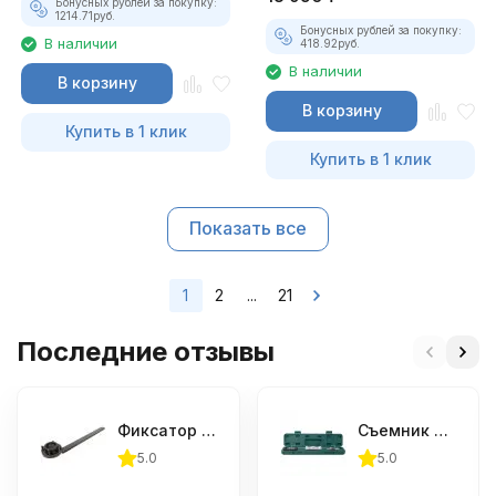
Бонусных рублей за покупку:
1214.71
руб.
Бонусных рублей за покупку:
В наличии
418.92
руб.
В наличии
В корзину
В корзину
Купить в 1 клик
Купить в 1 клик
Показать все
1
2
...
21
Последние отзывы
Фиксатор шкива распредвала (Subaru) JTC-4409
Съемник форсунок новых дизельных двигателей Jonnesway
5.0
5.0