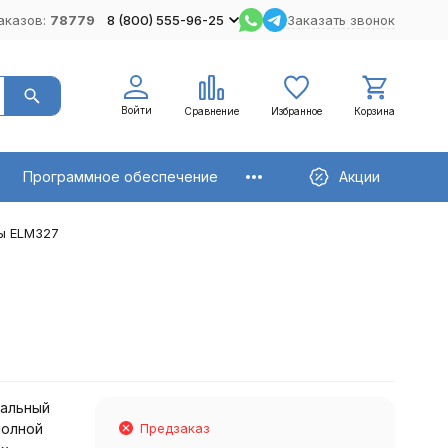
аказов:
78779
8 (800) 555-96-25
Заказать звонок
Войти
Сравнение
Избранное
Корзина
Программное обеспечение
Акции
ы ELM327
нальный
полной
Предзаказ