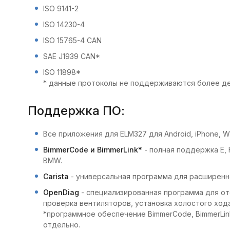
ISO 9141-2
ISO 14230-4
ISO 15765-4 CAN
SAE J1939 CAN*
ISO 11898*
* данные протоколы не поддерживаются более д
Поддержка ПО:
Все приложения для ELM327 для Android, iPhone, 
BimmerCode и BimmerLink*
- полная поддержка E, 
BMW.
Carista
- универсальная программа для расширенн
OpenDiag
- специализированная программа для от
проверка вентиляторов, установка холостого хода 
*программное обеспечение BimmerCode, BimmerLin
отдельно.