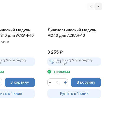
ический модуль
Диагностический модуль
Д
 310 для АСКАН-10
М240 для АСКАН-10
Д
д
1 отзыв
3 255
₽
3
х рублей за покупку:
Бонусных рублей за покупку:
б.
97.75
руб.
чии
В наличии
В корзину
В корзину
ить в 1 клик
Купить в 1 клик