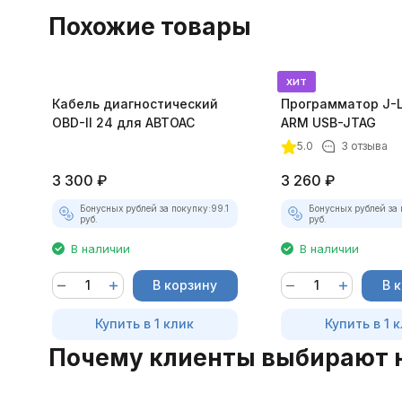
Похожие товары
хит
Кабель диагностический
Программатор J-L
OBD-II 24 для АВТОАС
ARM USB-JTAG
5.0
3 отзыва
3 300
₽
3 260
₽
Бонусных рублей за покупку:
99.1
Бонусных рублей за 
руб.
руб.
В наличии
В наличии
В корзину
В 
Купить в 1 клик
Купить в 1 
Почему клиенты выбирают 