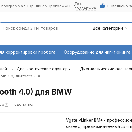
Тех.
я программа
Юр. лицам
Программы
Выполнено з
поддержка
Все категории
ля корректировки пробега
Оборудование для чип-тюнинга
илей
Диагностические адаптеры
Диагностические адаптер
th 4.0/Bluetooth 3.0)
tooth 4.0) для BMW
ое
Поделиться
Vgate vLinker BM+ - профессио
сканер, предназначенный для 