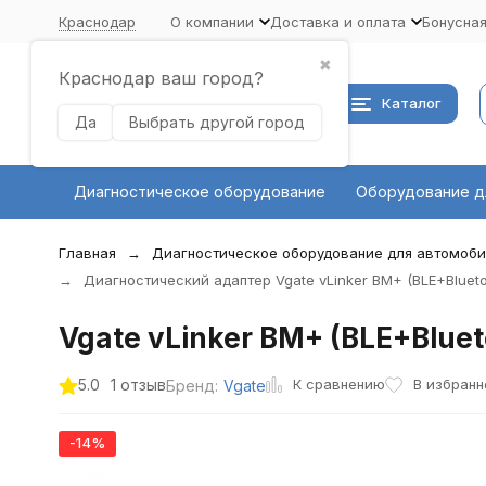
Краснодар
О компании
Доставка и оплата
Бонусна
✖
Краснодар ваш город?
Каталог
Да
Выбрать другой город
Диагностическое оборудование
Оборудование д
Главная
Диагностическое оборудование для автомоб
Диагностический адаптер Vgate vLinker BM+ (BLE+Bluetoo
Vgate vLinker BM+ (BLE+Blue
К сравнению
5.0
1 отзыв
В избранн
Бренд:
Vgate
-14%