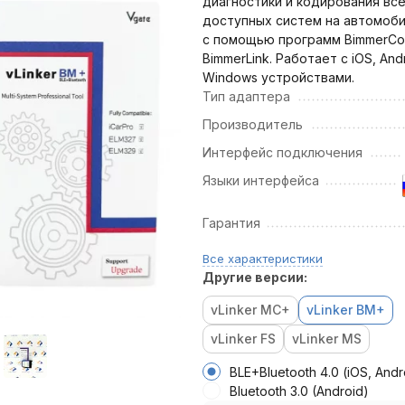
диагностики и кодирования вс
доступных систем на автомоб
с помощью программ BimmerCo
BimmerLink. Работает с iOS, And
Windows устройствами.
Тип адаптера
Производитель
Интерфейс подключения
Языки интерфейса
Гарантия
Все характеристики
Другие версии:
vLinker MC+
vLinker BM+
vLinker FS
vLinker MS
BLE+Bluetooth 4.0 (iOS, Andr
Bluetooth 3.0 (Android)