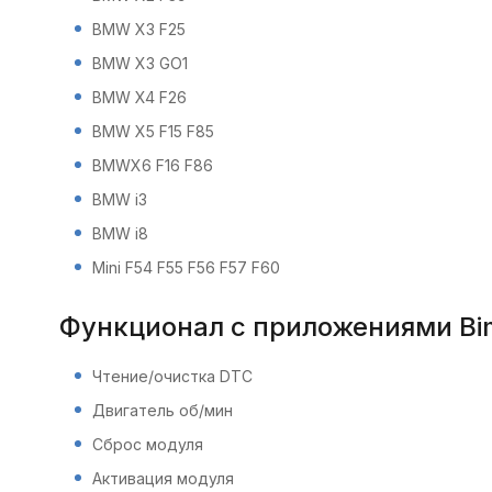
BMW X3 F25
BMW X3 GO1
BMW X4 F26
BMW X5 F15 F85
BMWX6 F16 F86
BMW i3
BMW i8
Mini F54 F55 F56 F57 F60
Функционал с приложениями Bim
Чтение/очистка DTC
Двигатель об/мин
Сброс модуля
Активация модуля