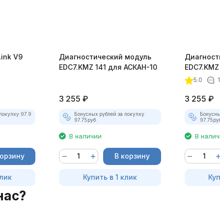
ink V9
Диагностический модуль
Диагност
EDC7.KMZ 141 для АСКАН-10
EDC7.KMZ
5.0
3 255
₽
3 255
₽
покупку:
97.9
Бонусных рублей за покупку:
Бонусны
97.75
руб.
97.75
ру
В наличии
В нали
корзину
В корзину
клик
Купить в 1 клик
Куп
нас?