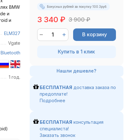
ех
илях BMW
Бонусных рублей за покупку:
100.3
руб.
de и
3 340
₽
3 900
₽
roid и
ELM327
В корзину
Vgate
Купить в 1 клик
Bluetooth
1 год.
БЕСПЛАТНАЯ
доставка заказа по
предоплате!
Подробнее
БЕСПЛАТНАЯ
консультация
oid)
специалиста!
Заказать звонок