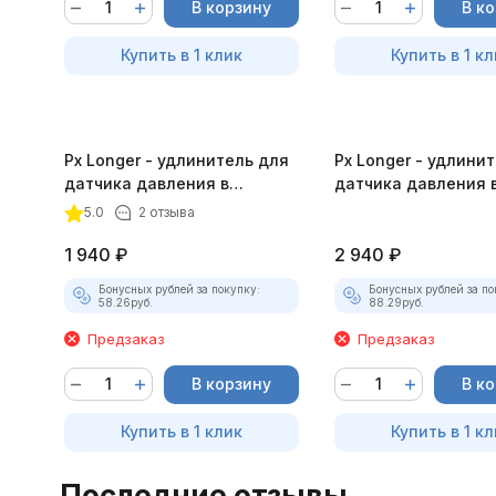
В корзину
В к
Купить в 1 клик
Купить в 1 кл
Px Longer - удлинитель для
Px Longer - удлини
датчика давления в
датчика давления 
цилиндре 12 мм
цилиндре 14 мм
5.0
2 отзыва
1 940
₽
2 940
₽
Бонусных рублей за покупку:
Бонусных рублей за по
58.26
руб.
88.29
руб.
Предзаказ
Предзаказ
В корзину
В к
Купить в 1 клик
Купить в 1 кл
Последние отзывы