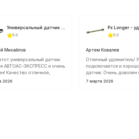
Универсальный датчик E+H для АВТОАС-ЭКСПРЕСС
5.0
5.0
ей Михайлов
Артем Ковалев
этот универсальный датчик
Отличный удлинитель! 
ля АВТОАС-ЭКСПРЕСС и очень
подключается и хорош
н! Качество отличное,
датчик. Очень доволен 
о справляется со своей
а 2026
7 марта 2026
й по контролю за системой
ния автомобиля. Простой в
вке и использовании,
ендую!