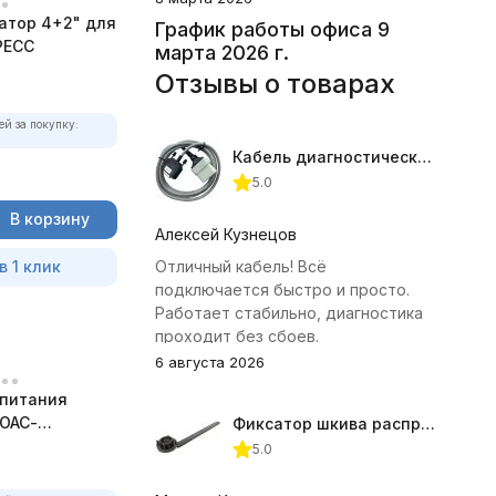
атор 4+2" для
График работы офиса 9
РЕСС
марта 2026 г.
Отзывы о товарах
ей за покупку:
Кабель диагностический ГАЗ 24 для АВТОАС
5.0
В корзину
Алексей Кузнецов
в 1 клик
Отличный кабель! Всё
подключается быстро и просто.
Работает стабильно, диагностика
проходит без сбоев.
6 августа 2026
 питания
ТОАС-
Фиксатор шкива распредвала (Subaru) JTC-4409
5.0