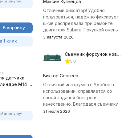
Максим Кузнецов
ей за покупку:
Отличный фиксатор! Удобно
пользоваться, надёжно фиксирует
шкив распредвала при ремонте
В корзину
двигателя Subaru. Покупкой очень
доволен.
3 августа 2026
в 1 клик
Съемник форсунок новых дизельных двигателей Jonnesway
5.0
Виктор Сергеев
ля датчика
илиндре M14 x
Отличный инструмент! Удобен в
использовании, справляется со
своей задачей быстро и
качественно. Благодаря съемнику
удалось избежать лишних хлопот с
31 июля 2026
ей за покупку:
демонтажем головки блока
цилиндров.