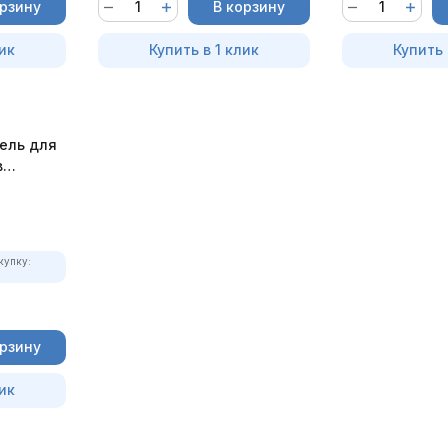
орзину
В корзину
ик
Купить в 1 клик
Купить 
тель для
в
купку:
орзину
ик