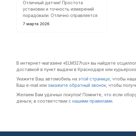
Отличный датчик! Простота
установки и точность измерений
порадовали. Отлично справляется
со своей задачей – помогает
7 марта 2026
быстро выявить неравномерность
работы цилиндров.
В интернет-магазине «ELM327rus» вы найдете осцилло
доставкой в пункт выдачи в Краснодаре или курьерско
Укажите Ваш автомобиль на
этой странице
, чтобы наш
Ваш e-mail или
закажите обратный звонок
, чтобы получ
Желаем Вам удачных покупок! Помните, что если обор
деньги, в соответствии с
нашими правилами
.