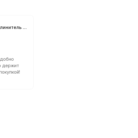
Px Longer - удлинитель для датчика давления в цилиндре 12 мм
Удобно
о держит
покупкой!