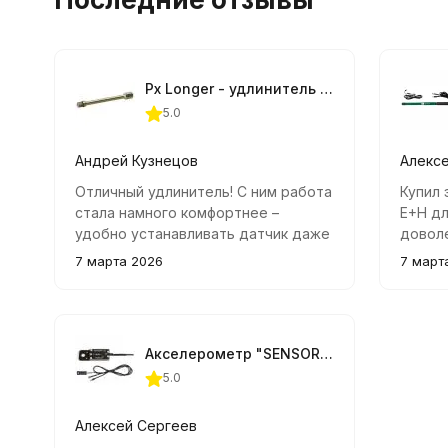
Px Longer - удлинитель для датчика давления в цилиндре 12 мм
5.0
Андрей Кузнецов
Алекс
Отличный удлинитель! С ним работа
Купил 
стала намного комфортнее –
E+H д
удобно устанавливать датчик даже
доволе
в глубоких колодцах свечей
отличн
7 марта 2026
7 март
зажигания. Качество изготовления
задаче
отличное, все соединения
зажига
надежные.
устано
реком
Акселерометр "SENSOR ± 3g" для АВТОАС-ЭКСПРЕСС
5.0
Алексей Сергеев