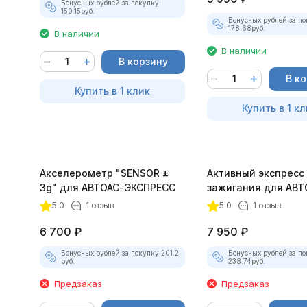
Бонусных рублей за покупку:
150.15
руб.
Бонусных рублей за по
178.68
руб.
В наличии
В наличии
В корзину
В к
Купить в 1 клик
Купить в 1 кл
Акселерометр "SENSOR ±
Активный экспресс
3g" для АВТОАС-ЭКСПРЕСС
зажигания для АВТ
ЭКСПРЕСС
5.0
1 отзыв
5.0
1 отзыв
6 700
₽
7 950
₽
Бонусных рублей за покупку:
201.2
Бонусных рублей за по
руб.
238.74
руб.
Предзаказ
Предзаказ