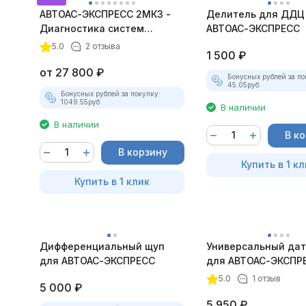
АВТОАС-ЭКСПРЕСС 2МК3 -
Делитель для ДДЦ
Диагностика систем
АВТОАС-ЭКСПРЕСС
зажигания
5.0
2 отзыва
1 500
₽
от
27 800
₽
Бонусных рублей за по
45.05
руб.
Бонусных рублей за покупку:
1049.55
руб.
В наличии
В наличии
В к
В корзину
Купить в 1 кл
Купить в 1 клик
Дифференциальный щуп
Универсальный дат
для АВТОАС-ЭКСПРЕСС
для АВТОАС-ЭКСПР
5.0
1 отзыв
5 000
₽
5 950
₽