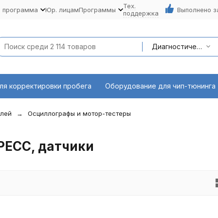
Тех.
я программа
Юр. лицам
Программы
Выполнено з
поддержка
Диагностическое оборудование
ля корректировки пробега
Оборудование для чип-тюнинга
илей
Осциллографы и мотор-тестеры
ЕСС, датчики