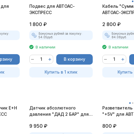
 для
Подвес для АВТОАС-
Кабель "Сумм
ЭКСПРЕСС
АВТОАС-ЭКСП
1 800
₽
2 800
₽
купку:
Бонусных рублей за покупку:
Бонусных рубл
54.05
руб.
84.08
руб.
В наличии
В наличии
орзину
В корзину
ик
Купить в 1 клик
Купить 
чик E+H
Датчик абсолютного
Разветвитель
ЕСС
давления "ДАД 2 БАР" для
"+5V" для АВ
АВТОАС-ЭКСПРЕСС
ЭКСПРЕСС
9 950
₽
800
₽