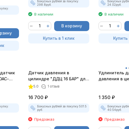
Бонусных рублей за покупку:
Бонусных рубл
298.8
руб.
24.02
руб.
купку:
В наличии
В наличии
В корзину
орзину
Купить в 1 клик
Купить 
ик
 датчик
Датчик давления в
Удлинитель д
ОАС-
цилиндре "ДДЦ 16 БАР" для
давления в ц
АВТОАС-ЭКСПРЕСС
1.25
5.0
1 отзыв
16 700
₽
1 350
₽
купку:
Бонусных рублей за покупку:
501.5
Бонусных рубл
руб.
40.54
руб.
Предзаказ
Предзаказ