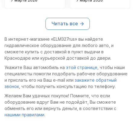
7 марта 2026
7 марта 2026
автомобили весом до
помещении
20 тонн быстро и
автосервиса.
уверенно. Корпус
Выполняет все
Читать все
прочный, сборка
необходимые задачи
качественная, удобно
по запрессовке и
держать в руке при
монтажу быстро и
В интернет-магазине «ELM327rus» вы найдете
работе.
качественно.
гидравлическое оборудование для любого авто, и
сможете купить с доставкой в пункт выдачи в
Краснодаре или курьерской доставкой до двери.
Укажите Ваш автомобиль на
этой странице
, чтобы наши
специалисты помогли подобрать рабочее оборудование
и прислать его на Ваш e-mail или
закажите обратный
звонок
, чтобы получить консультацию по телефону.
Желаем Вам удачных покупок! Помните, что если
оборудование вдруг Вам не подойдёт, Вы сможете
обменять его или вернуть деньги, в соответствии с
нашими правилами
.