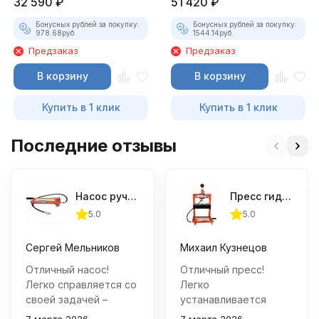
32 590
₽
51 420
₽
Бонусных рублей за покупку:
Бонусных рублей за покупку:
978.68
руб.
1544.14
руб.
Предзаказ
Предзаказ
В корзину
В корзину
Купить в 1 клик
Купить в 1 клик
Последние отзывы
Насос ручной гидравлический OMBRA OHT820M 20 т.
Пресс гидравлический настольный OMBRA OHT611M, 10 т.
5.0
5.0
Сергей Мельников
Михаил Кузнецов
Отличный насос!
Отличный пресс!
Легко справляется со
Легко
своей задачей –
устанавливается
поднимает
даже в небольшом