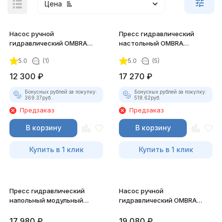
Цена
Насос ручной
Пресс гидравлический
гидравлический OMBRA
настольный OMBRA
OHT820M 20 т.
OHT611M, 10 т.
5.0
(1)
5.0
(5)
12 300
₽
17 270
₽
Бонусных рублей за покупку:
Бонусных рублей за покупку:
369.37
руб.
518.62
руб.
Предзаказ
Предзаказ
В корзину
В корзину
Купить в 1 клик
Купить в 1 клик
Пресс гидравлический
Насос ручной
напольный модульный
гидравлический OMBRA
OMBRA OHT612M, 12 т.
OHT810M 10 т.
17 980
₽
19 080
₽