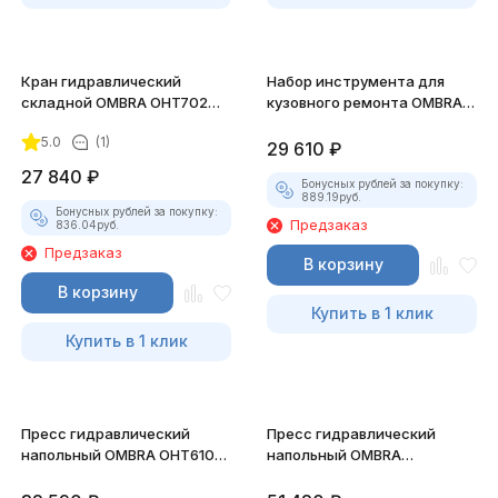
Кран гидравлический
Набор инструмента для
складной OMBRA OHT702M,
кузовного ремонта OMBRA
2 т.
OHT948M, 4 т.
5.0
(1)
29 610
₽
27 840
₽
Бонусных рублей за покупку:
889.19
руб.
Бонусных рублей за покупку:
Предзаказ
836.04
руб.
Предзаказ
В корзину
В корзину
Купить в 1 клик
Купить в 1 клик
Пресс гидравлический
Пресс гидравлический
напольный OMBRA OHT610M,
напольный OMBRA
12 т.
OHT620M, 20 т.