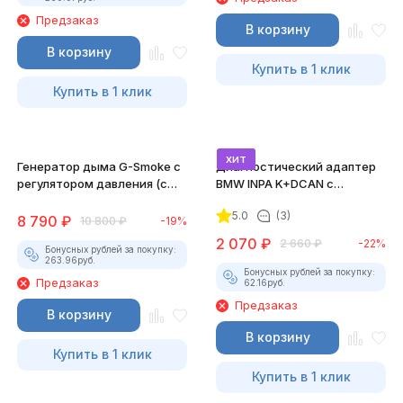
Предзаказ
В корзину
В корзину
Купить в 1 клик
Купить в 1 клик
хит
Генератор дыма G-Smoke с
Диагностический адаптер
регулятором давления (c
BMW INPA K+DCAN с
комплектом пробок)
переключателем
5.0
(3)
8 790
₽
10 800
₽
-19%
2 070
₽
2 660
₽
-22%
Бонусных рублей за покупку:
263.96
руб.
Бонусных рублей за покупку:
Предзаказ
62.16
руб.
Предзаказ
В корзину
В корзину
Купить в 1 клик
Купить в 1 клик