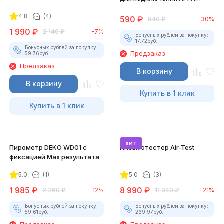
32/36T/39T к DIAMAG 2
4.8
(4)
590
₽
840
₽
-30%
1 990
₽
2 140
₽
-7%
Бонусных рублей за покупку:
17.72
руб.
Бонусных рублей за покупку:
Предзаказ
59.76
руб.
Предзаказ
В корзину
В корзину
Купить в 1 клик
Купить в 1 клик
хит
Пирометр DEKO WD01 с
Пневмотестер Air-Test
фиксацией Max результата
5.0
(1)
5.0
(3)
1 985
₽
8 990
₽
2 260
₽
-12%
11 340
₽
-21%
Бонусных рублей за покупку:
Бонусных рублей за покупку:
59.61
руб.
269.97
руб.