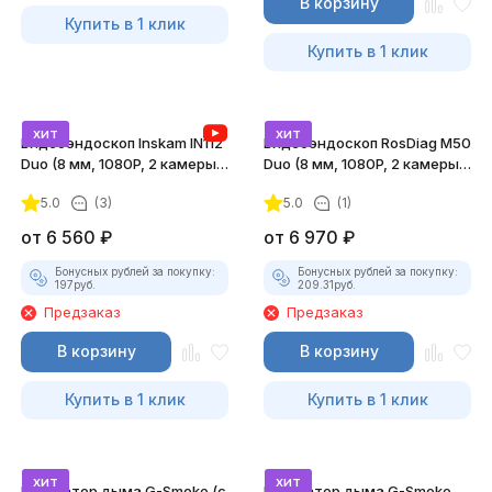
В корзину
Купить в 1 клик
Купить в 1 клик
хит
хит
Видеоэндоскоп Inskam IN112
Видеоэндоскоп RosDiag M50
Duo (8 мм, 1080P, 2 камеры,
Duo (8 мм, 1080P, 2 камеры,
зонд 1/5/10 метров)
зонд 1/2/5/10 метров)
5.0
(3)
5.0
(1)
от
6 560
₽
от
6 970
₽
Бонусных рублей за покупку:
Бонусных рублей за покупку:
197
руб.
209.31
руб.
Предзаказ
Предзаказ
В корзину
В корзину
Купить в 1 клик
Купить в 1 клик
хит
хит
Генератор дыма G-Smoke (c
Генератор дыма G-Smoke