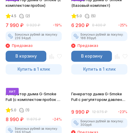
комплектом пробок)
(базовый комплект)
4.5
(2)
5.0
(5)
7 990
₽
6 290
₽
9 920
₽
-19%
8 400
₽
-25%
Бонусных рублей за покупку:
Бонусных рублей за покупку:
239.94
руб.
188.89
руб.
Предзаказ
Предзаказ
В корзину
В корзину
Купить в 1 клик
Купить в 1 клик
хит
Генератор дыма G-Smoke
Генератор дыма G-Smoke
Full (c комплектом пробок и
Full с регулятором давления
УФ набором)
(c комплектом пробок и УФ
5.0
(1)
набором)
9 990
₽
12 975
₽
-23%
8 990
₽
11 875
₽
-24%
Бонусных рублей за покупку:
300
руб.
Бонусных рублей за покупку:
Предзаказ
269.97
руб.