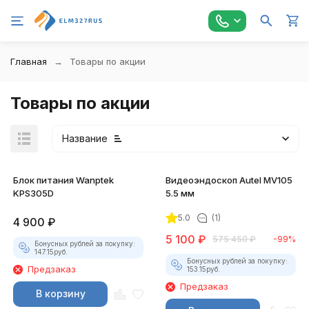
Главная
Товары по акции
Товары по акции
Название
Блок питания Wanptek
Видеоэндоскоп Autel MV105
KPS305D
5.5 мм
5.0
(1)
4 900
₽
5 100
₽
575 450
₽
-99%
Бонусных рублей за покупку:
147.15
руб.
Бонусных рублей за покупку:
Предзаказ
153.15
руб.
Предзаказ
В корзину