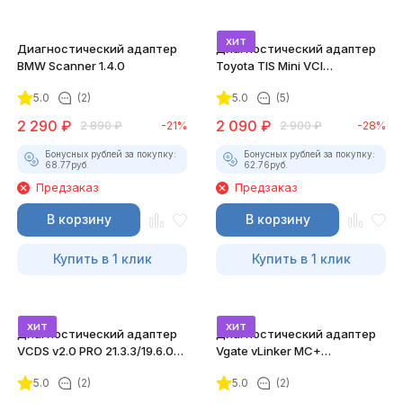
хит
Диагностический адаптер
Диагностический адаптер
BMW Scanner 1.4.0
Toyota TIS Mini VCI
(Techstream)
5.0
(2)
5.0
(5)
2 290
₽
2 090
₽
2 890
₽
-21%
2 900
₽
-28%
Бонусных рублей за покупку:
Бонусных рублей за покупку:
68.77
руб.
62.76
руб.
Предзаказ
Предзаказ
В корзину
В корзину
Купить в 1 клик
Купить в 1 клик
хит
хит
Диагностический адаптер
Диагностический адаптер
VCDS v2.0 PRO 21.3.3/19.6.0
Vgate vLinker MC+
Rus
(BLE+Bluetooth 4.0)
5.0
(2)
5.0
(2)