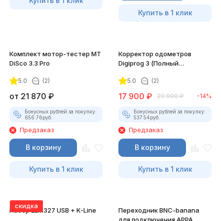
Купить в 1 клик
Купить в 1 клик
Комплект мотор-тестер MT
Корректор одометров
DiSco 3.3 Pro
Digiprog 3 (Полный
комплект)
5.0
(2)
5.0
(2)
от
21 870
₽
17 900
₽
20 900
₽
-14%
Бонусных рублей за покупку:
Бонусных рублей за покупку:
656.76
руб.
537.54
руб.
Предзаказ
Предзаказ
В корзину
В корзину
Купить в 1 клик
Купить в 1 клик
скидка
Набор ELM327 USB + K-Line
Переходник BNC-banana
для подключения APPA